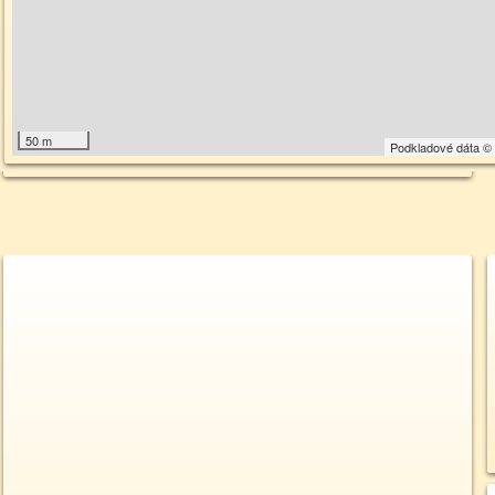
50 m
Podkladové dáta 