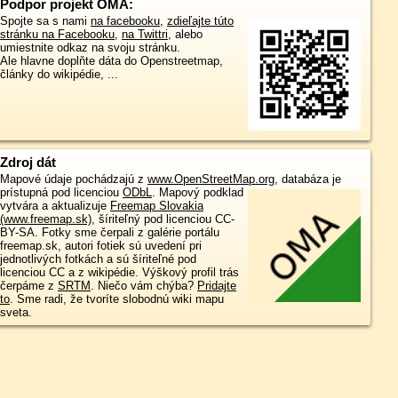
Podpor projekt OMA:
Spojte sa s nami
na facebooku
,
zdieľajte túto
stránku na Facebooku
,
na Twittri
, alebo
umiestnite odkaz na svoju stránku.
Ale hlavne doplňte dáta do Openstreetmap,
články do wikipédie, ...
Zdroj dát
Mapové údaje pochádzajú z
www.OpenStreetMap.org
, databáza je
prístupná pod licenciou
ODbL
.
Mapový podklad
vytvára a aktualizuje
Freemap Slovakia
(www.freemap.sk)
, šíriteľný pod licenciou CC-
BY-SA. Fotky sme čerpali z galérie portálu
freemap.sk, autori fotiek sú uvedení pri
jednotlivých fotkách a sú šíriteľné pod
licenciou CC a z wikipédie. Výškový profil trás
čerpáme z
SRTM
. Niečo vám chýba?
Pridajte
to
. Sme radi, že tvoríte slobodnú wiki mapu
sveta.