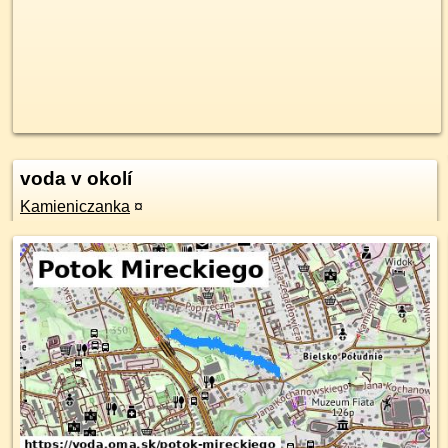
voda v okolí
Kamieniczanka
¤