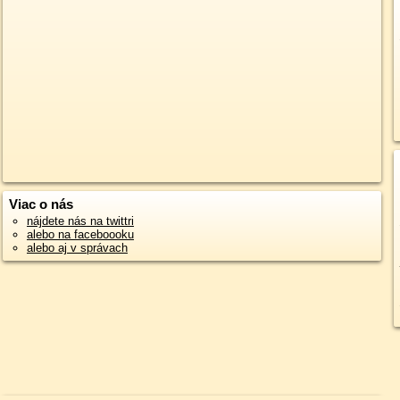
Viac o nás
nájdete nás na twittri
alebo na faceboooku
alebo aj v správach