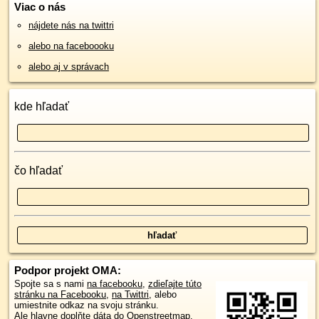
Viac o nás
nájdete nás na twittri
alebo na faceboooku
alebo aj v správach
kde hľadať
čo hľadať
Podpor projekt OMA:
Spojte sa s nami
na facebooku
,
zdieľajte túto
stránku na Facebooku
,
na Twittri
, alebo
umiestnite odkaz na svoju stránku.
Ale hlavne doplňte dáta do Openstreetmap,