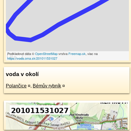
Podkladové dáta ©
OpenStreetMap
vrstva
Freemap.sk
, viac na
10 m
https://voda.oma.sk/201011531027
voda v okolí
Polančice
¤
,
Bémův rybník
¤