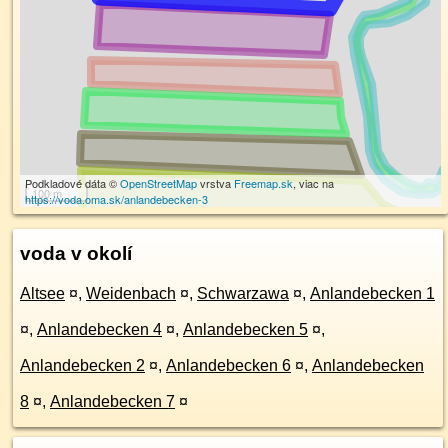
Podkladové dáta ©
OpenStreetMap
vrstva
Freemap.sk
, viac na
100 m
https://voda.oma.sk/anlandebecken-3
voda v okolí
Altsee
¤
,
Weidenbach
¤
,
Schwarzawa
¤
,
Anlandebecken 1
¤
,
Anlandebecken 4
¤
,
Anlandebecken 5
¤
,
Anlandebecken 2
¤
,
Anlandebecken 6
¤
,
Anlandebecken
8
¤
,
Anlandebecken 7
¤