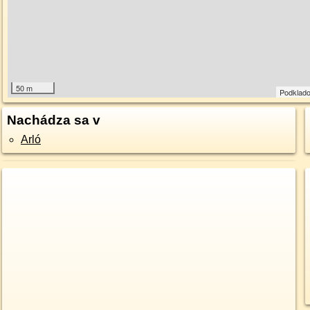
50 m
Podklad
Nachádza sa v
Arló