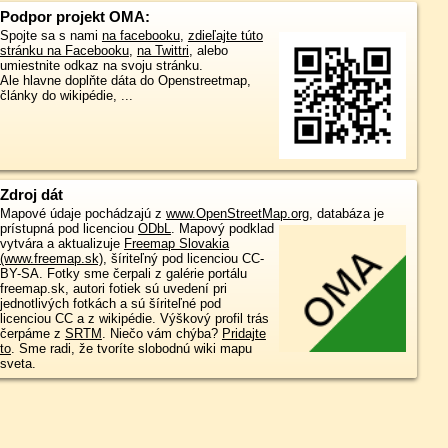
Podpor projekt OMA:
Spojte sa s nami
na facebooku
,
zdieľajte túto
stránku na Facebooku
,
na Twittri
, alebo
umiestnite odkaz na svoju stránku.
Ale hlavne doplňte dáta do Openstreetmap,
články do wikipédie, ...
Zdroj dát
Mapové údaje pochádzajú z
www.OpenStreetMap.org
, databáza je
prístupná pod licenciou
ODbL
.
Mapový podklad
vytvára a aktualizuje
Freemap Slovakia
(www.freemap.sk)
, šíriteľný pod licenciou CC-
BY-SA. Fotky sme čerpali z galérie portálu
freemap.sk, autori fotiek sú uvedení pri
jednotlivých fotkách a sú šíriteľné pod
licenciou CC a z wikipédie. Výškový profil trás
čerpáme z
SRTM
. Niečo vám chýba?
Pridajte
to
. Sme radi, že tvoríte slobodnú wiki mapu
sveta.