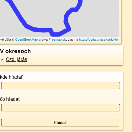
ové dáta ©
OpenStreetMap
vrstva
Freemap.sk
, viac na
https://voda.oma.sk/arloi-to
V okresoch
Ózdi járás
kde hľadať
čo hľadať