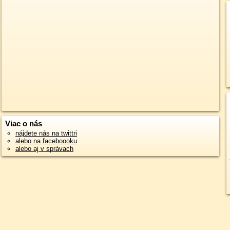
Viac o nás
nájdete nás na twittri
alebo na faceboooku
alebo aj v správach