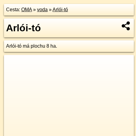
Cesta:
OMA
»
voda
»
Arlói-tó
Arlói-tó
Arlói-tó má plochu 8 ha.