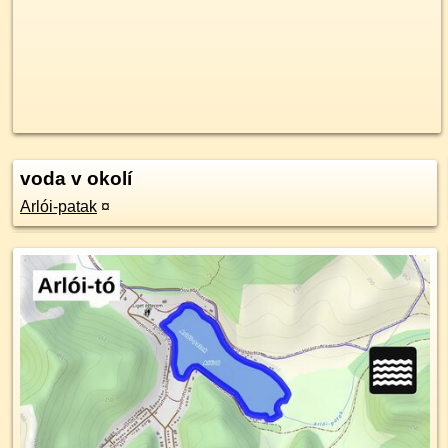
voda v okolí
Arlói-patak
¤