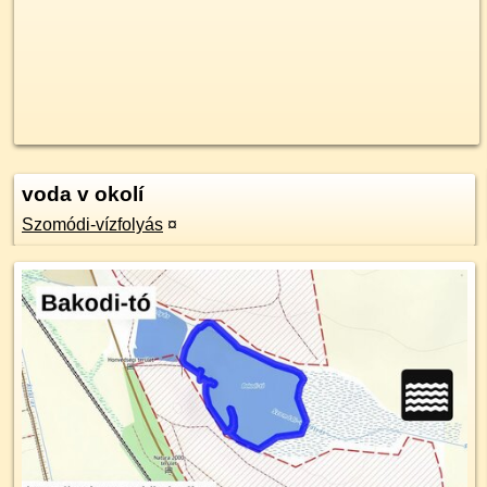
voda v okolí
Szomódi-vízfolyás
¤