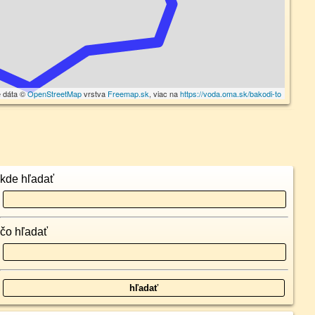
é dáta ©
OpenStreetMap
vrstva
Freemap.sk
, viac na
https://voda.oma.sk/bakodi-to
kde hľadať
čo hľadať