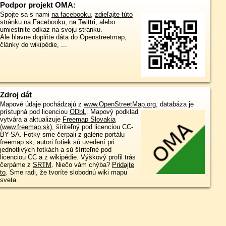
Podpor projekt OMA:
Spojte sa s nami
na facebooku
,
zdieľajte túto
stránku na Facebooku
,
na Twittri
, alebo
umiestnite odkaz na svoju stránku.
Ale hlavne doplňte dáta do Openstreetmap,
články do wikipédie, ...
Zdroj dát
Mapové údaje pochádzajú z
www.OpenStreetMap.org
, databáza je
prístupná pod licenciou
ODbL
.
Mapový podklad
vytvára a aktualizuje
Freemap Slovakia
(www.freemap.sk)
, šíriteľný pod licenciou CC-
BY-SA. Fotky sme čerpali z galérie portálu
freemap.sk, autori fotiek sú uvedení pri
jednotlivých fotkách a sú šíriteľné pod
licenciou CC a z wikipédie. Výškový profil trás
čerpáme z
SRTM
. Niečo vám chýba?
Pridajte
to
. Sme radi, že tvoríte slobodnú wiki mapu
sveta.