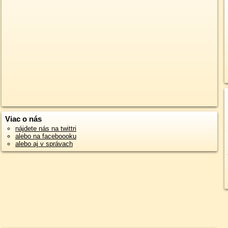
Viac o nás
nájdete nás na twittri
alebo na faceboooku
alebo aj v správach