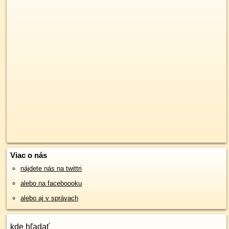
Viac o nás
nájdete nás na twittri
alebo na faceboooku
alebo aj v správach
kde hľadať