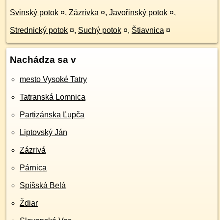
Svinský potok
¤
,
Zázrivka
¤
,
Javořinský potok
¤
,
Strednický potok
¤
,
Suchý potok
¤
,
Štiavnica
¤
Nachádza sa v
mesto Vysoké Tatry
Tatranská Lomnica
Partizánska Ľupča
Liptovský Ján
Zázrivá
Párnica
Spišská Belá
Ždiar