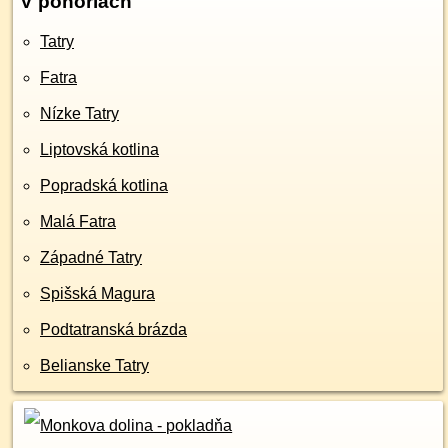
V pohoriach
Tatry
Fatra
Nízke Tatry
Liptovská kotlina
Popradská kotlina
Malá Fatra
Západné Tatry
Spišská Magura
Podtatranská brázda
Belianske Tatry