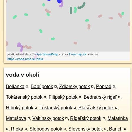
Podkladové dáta ©
OpenStreetMap
vrstva
Freemap.sk
, viac na
30 km
https://voda.oma.sk/biela
voda v okolí
Belianka
¤
,
Babí potok
¤
,
Ždiarsky potok
¤
,
Poprad
¤
,
Tokárenský potok
¤
,
Filipský potok
¤
,
Bednárský rígeľ
¤
,
Hlboký potok
¤
,
Tristarský potok
¤
,
Blaščatský potok
¤
,
Matúšová
¤
,
Valtínsky potok
¤
,
Rígeľský potok
¤
,
Malatínka
¤
,
Rieka
¤
,
Slobodov potok
¤
,
Slovenský potok
¤
,
Barich
¤
,