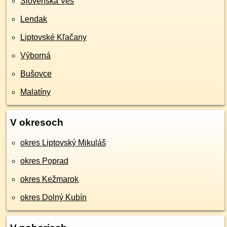
Slovenská Ves
Lendak
Liptovské Kľačany
Výborná
Bušovce
Malatíny
V okresoch
okres Liptovský Mikuláš
okres Poprad
okres Kežmarok
okres Dolný Kubín