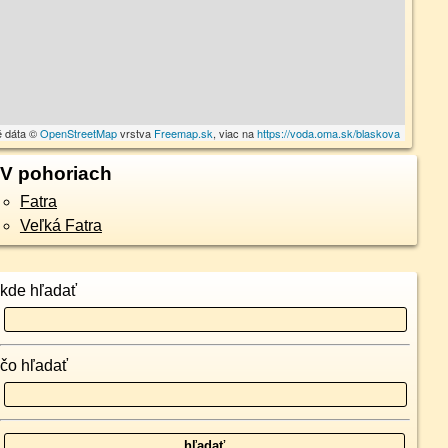
é dáta ©
OpenStreetMap
vrstva
Freemap.sk
, viac na
https://voda.oma.sk/blaskova
V pohoriach
Fatra
Veľká Fatra
kde hľadať
čo hľadať