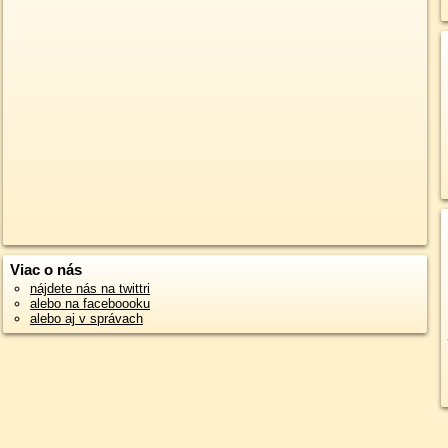
Viac o nás
nájdete nás na twittri
alebo na faceboooku
alebo aj v správach