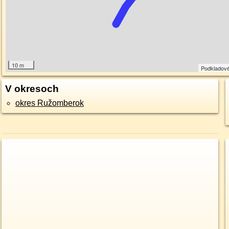
10 m
Podkladov
V okresoch
okres Ružomberok