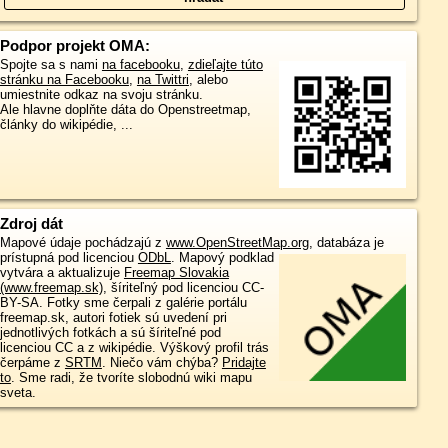
Podpor projekt OMA:
Spojte sa s nami
na facebooku
,
zdieľajte túto
stránku na Facebooku
,
na Twittri
, alebo
umiestnite odkaz na svoju stránku.
Ale hlavne doplňte dáta do Openstreetmap,
články do wikipédie, ...
Zdroj dát
Mapové údaje pochádzajú z
www.OpenStreetMap.org
, databáza je
prístupná pod licenciou
ODbL
.
Mapový podklad
vytvára a aktualizuje
Freemap Slovakia
(www.freemap.sk)
, šíriteľný pod licenciou CC-
BY-SA. Fotky sme čerpali z galérie portálu
freemap.sk, autori fotiek sú uvedení pri
jednotlivých fotkách a sú šíriteľné pod
licenciou CC a z wikipédie. Výškový profil trás
čerpáme z
SRTM
. Niečo vám chýba?
Pridajte
to
. Sme radi, že tvoríte slobodnú wiki mapu
sveta.