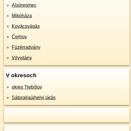
Alsóregmec
Mikóháza
Kovácsvágás
Čerhov
Füzérradvány
Vilyvitány
V okresoch
okres Trebišov
Sátoraljaújhelyi járás