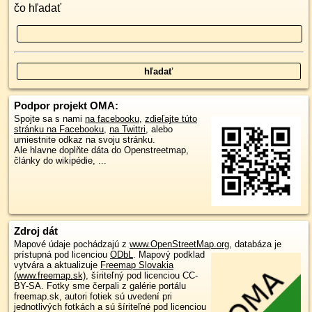
čo hľadať
Podpor projekt OMA:
Spojte sa s nami
na facebooku
,
zdieľajte túto
stránku na Facebooku
,
na Twittri
, alebo
umiestnite odkaz na svoju stránku.
Ale hlavne doplňte dáta do Openstreetmap,
články do wikipédie, ...
Zdroj dát
Mapové údaje pochádzajú z
www.OpenStreetMap.org
, databáza je
prístupná pod licenciou
ODbL
.
Mapový podklad
vytvára a aktualizuje
Freemap Slovakia
(www.freemap.sk)
, šíriteľný pod licenciou CC-
BY-SA. Fotky sme čerpali z galérie portálu
freemap.sk, autori fotiek sú uvedení pri
jednotlivých fotkách a sú šíriteľné pod licenciou