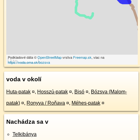
Podkladové dáta ©
OpenStreetMap
vrstva
Freemap.sk
, viac na
5 km
https://voda.oma.sk/bozsva
voda v okolí
Huta-patak
¤
,
Hosszú-patak
¤
,
Bisó
¤
,
Bózsva (Malom-
patak)
¤
,
Ronyva / Roňava
¤
,
Méhes-patak
¤
Nachádza sa v
Telkibánya