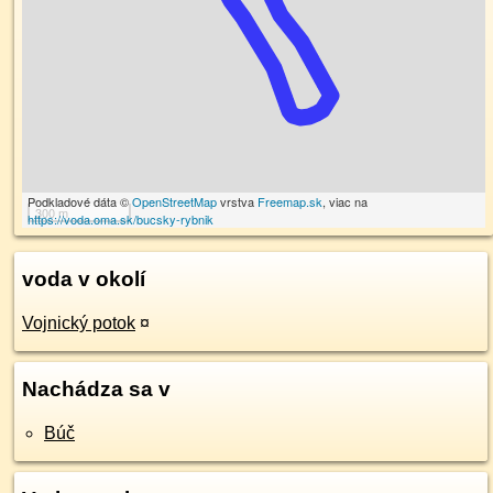
Podkladové dáta ©
OpenStreetMap
vrstva
Freemap.sk
, viac na
300 m
https://voda.oma.sk/bucsky-rybnik
voda v okolí
Vojnický potok
¤
Nachádza sa v
Búč