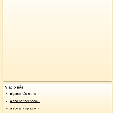
Viac o nás
nájdete nás na twittri
alebo na faceboooku
alebo aj v správach