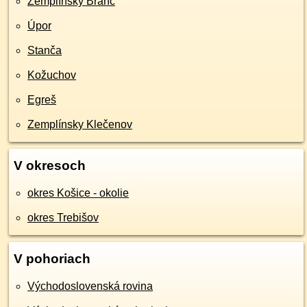
Zemplínsky Branč
Úpor
Stanča
Kožuchov
Egreš
Zemplínsky Klečenov
V okresoch
okres Košice - okolie
okres Trebišov
V pohoriach
Východoslovenská rovina