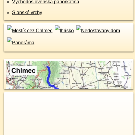
Východoslovenská pahorkatina
Slanské vrchy