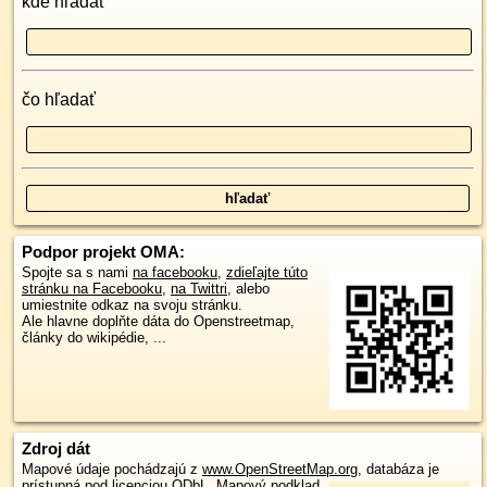
kde hľadať
čo hľadať
Podpor projekt OMA:
Spojte sa s nami
na facebooku
,
zdieľajte túto
stránku na Facebooku
,
na Twittri
, alebo
umiestnite odkaz na svoju stránku.
Ale hlavne doplňte dáta do Openstreetmap,
články do wikipédie, ...
Zdroj dát
Mapové údaje pochádzajú z
www.OpenStreetMap.org
, databáza je
prístupná pod licenciou
ODbL
.
Mapový podklad