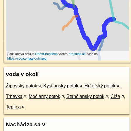
Podkladové dáta ©
OpenStreetMap
vrstva
Freemap.sk
, viac na
5 km
https://voda.oma.sk/chlmec
voda v okolí
Žipovský potok
¤
,
Kystiansky potok
¤
,
Hrčeľský potok
¤
,
Trnávka
¤
,
Močiarny potok
¤
,
Stančiansky potok
¤
,
Číža
¤
,
Teplica
¤
Nachádza sa v