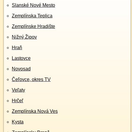
Slanské Nové Mesto
Zemplínska Teplica
Zemplínske Hradište
Nižný Žipov
Hraň
Lastovce
Novosad
Čeľovce, okres TV
Veľaty
Hrčeľ
Zemplínska Nová Ves
Kysta