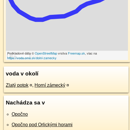
Podkladové dáta ©
OpenStreetMap
vrstva
Freemap.sk
, viac na
30 m
https://voda.oma.sk/dolni-zamecky
voda v okolí
Zlatý potok
¤
,
Horní zámecký
¤
Nachádza sa v
Opočno
Opočno pod Orlickými horami