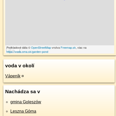
Podkladové dáta ©
OpenStreetMap
vrstva
Freemap.sk
, viac na
10 m
https://voda.oma.sk/garden-pond
voda v okolí
Vápeník
¤
Nachádza sa v
gmina Goleszów
Leszna Górna