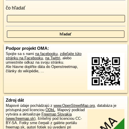
čo hľadať
Podpor projekt OMA:
Spojte sa s nami
na facebooku
,
zdieľajte túto
stránku na Facebooku
,
na Twittri
, alebo
umiestnite odkaz na svoju stránku.
Ale hlavne doplňte dáta do Openstreetmap,
články do wikipédie, ...
Zdroj dát
Mapové údaje pochádzajú z
www.OpenStreetMap.org
, databáza je
prístupná pod licenciou
ODbL
.
Mapový podklad
vytvára a aktualizuje
Freemap Slovakia
(www.freemap.sk)
, šíriteľný pod licenciou CC-
BY-SA. Fotky sme čerpali z galérie portálu
freemap.sk, autori fotiek sú uvedení pri