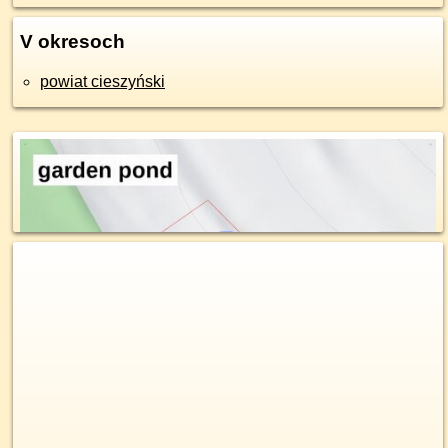
V okresoch
powiat cieszyński