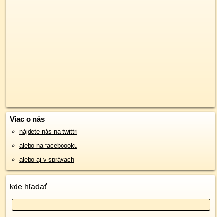
Viac o nás
nájdete nás na twittri
alebo na faceboooku
alebo aj v správach
kde hľadať