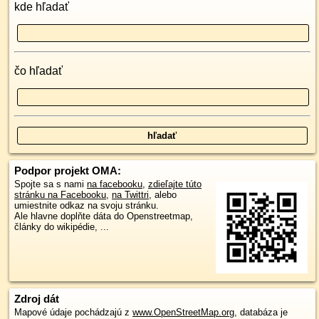
kde hľadať
čo hľadať
Podpor projekt OMA:
Spojte sa s nami
na facebooku
,
zdieľajte túto
stránku na Facebooku
,
na Twittri
, alebo
umiestnite odkaz na svoju stránku.
Ale hlavne doplňte dáta do Openstreetmap,
články do wikipédie, ...
Zdroj dát
Mapové údaje pochádzajú z
www.OpenStreetMap.org
, databáza je