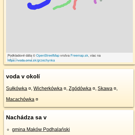
Podkladové dáta ©
OpenStreetMap
vrstva
Freemap.sk
, viac na
2 km
https://voda.oma.sk/grzechynka
voda v okolí
Sułkówka
¤
,
Wicherkówka
¤
,
Zgódówka
¤
,
Skawa
¤
,
Macachówka
¤
Nachádza sa v
gmina Maków Podhalański