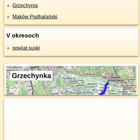
Grzechynia
Maków Podhalański
V okresoch
powiat suski