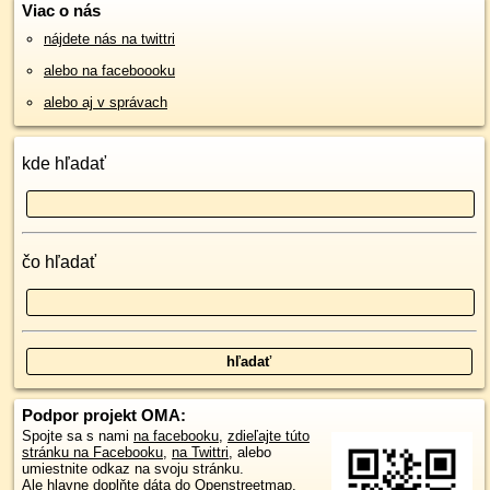
Viac o nás
nájdete nás na twittri
alebo na faceboooku
alebo aj v správach
kde hľadať
čo hľadať
Podpor projekt OMA:
Spojte sa s nami
na facebooku
,
zdieľajte túto
stránku na Facebooku
,
na Twittri
, alebo
umiestnite odkaz na svoju stránku.
Ale hlavne doplňte dáta do Openstreetmap,