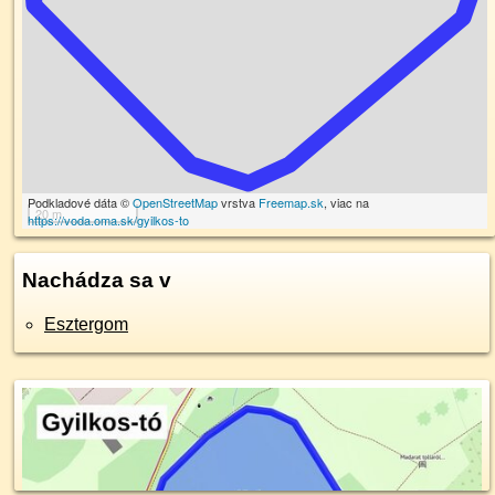
Podkladové dáta ©
OpenStreetMap
vrstva
Freemap.sk
, viac na
20 m
https://voda.oma.sk/gyilkos-to
Nachádza sa v
Esztergom