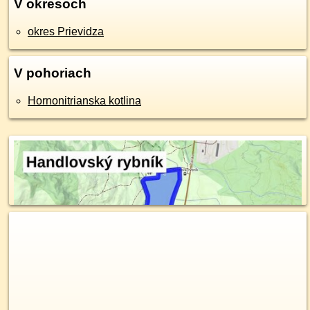
V okresoch
okres Prievidza
V pohoriach
Hornonitrianska kotlina