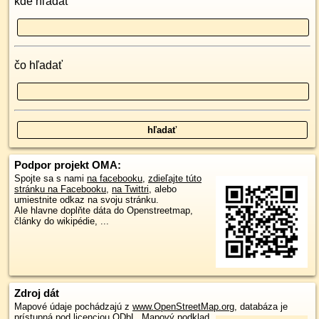
kde hľadať
čo hľadať
Podpor projekt OMA:
Spojte sa s nami
na facebooku
,
zdieľajte túto
stránku na Facebooku
,
na Twittri
, alebo
umiestnite odkaz na svoju stránku.
Ale hlavne doplňte dáta do Openstreetmap,
články do wikipédie, ...
Zdroj dát
Mapové údaje pochádzajú z
www.OpenStreetMap.org
, databáza je
prístupná pod licenciou
ODbL
.
Mapový podklad