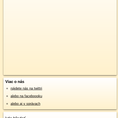
Viac o nás
nájdete nás na twittri
alebo na faceboooku
alebo aj v správach