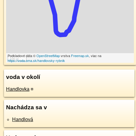
Podkladové dáta ©
OpenStreetMap
vrstva
Freemap.sk
, viac na
100 m
https://voda.oma.sk/handlovsky-rybnik
voda v okolí
Handlovka
¤
Nachádza sa v
Handlová