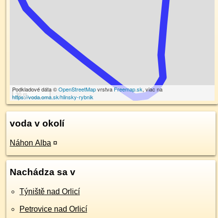
Podkladové dáta ©
OpenStreetMap
vrstva
Freemap.sk
, viac na
30 m
https://voda.oma.sk/hlinsky-rybnik
voda v okolí
Náhon Alba
¤
Nachádza sa v
Týniště nad Orlicí
Petrovice nad Orlicí