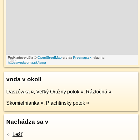
Podkladové dáta ©
OpenStreetMap
vrstva
Freemap.sk
, viac na
30 km
https://voda.oma.sk/jama
voda v okolí
Daszówka
¤
,
Veľký Oružný potok
¤
,
Ráztočná
¤
,
Skomielnianka
¤
,
Plachtinský potok
¤
Nachádza sa v
Lešť