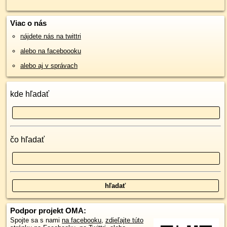
Viac o nás
nájdete nás na twittri
alebo na faceboooku
alebo aj v správach
kde hľadať
čo hľadať
Podpor projekt OMA:
Spojte sa s nami
na facebooku
,
zdieľajte túto