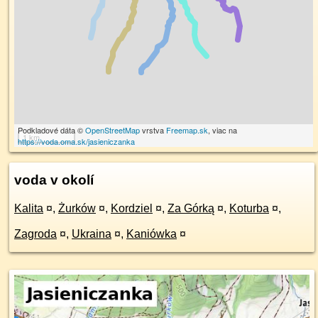
Podkladové dáta ©
OpenStreetMap
vrstva
Freemap.sk
, viac na
1 km
https://voda.oma.sk/jasieniczanka
voda v okolí
Kalita
¤
,
Żurków
¤
,
Kordziel
¤
,
Za Górką
¤
,
Koturba
¤
,
Zagroda
¤
,
Ukraina
¤
,
Kaniówka
¤