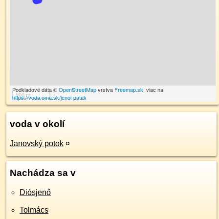
Podkladové dáta ©
OpenStreetMap
vrstva
Freemap.sk
, viac na
500 m
https://voda.oma.sk/jenoi-patak
voda v okolí
Janovský potok
¤
Nachádza sa v
Diósjenő
Tolmács