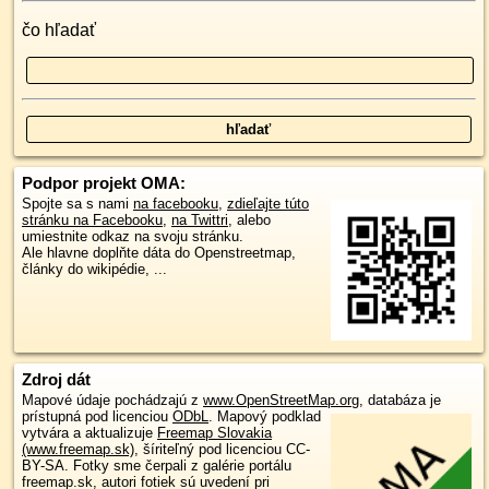
čo hľadať
Podpor projekt OMA:
Spojte sa s nami
na facebooku
,
zdieľajte túto
stránku na Facebooku
,
na Twittri
, alebo
umiestnite odkaz na svoju stránku.
Ale hlavne doplňte dáta do Openstreetmap,
články do wikipédie, ...
Zdroj dát
Mapové údaje pochádzajú z
www.OpenStreetMap.org
, databáza je
prístupná pod licenciou
ODbL
.
Mapový podklad
vytvára a aktualizuje
Freemap Slovakia
(www.freemap.sk)
, šíriteľný pod licenciou CC-
BY-SA. Fotky sme čerpali z galérie portálu
freemap.sk, autori fotiek sú uvedení pri