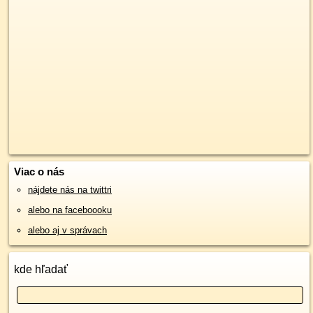
Viac o nás
nájdete nás na twittri
alebo na faceboooku
alebo aj v správach
kde hľadať