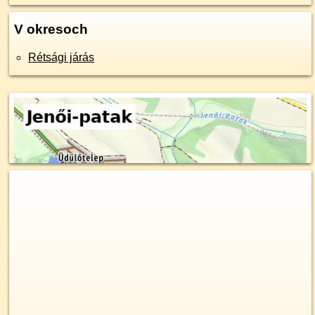
V okresoch
Rétsági járás