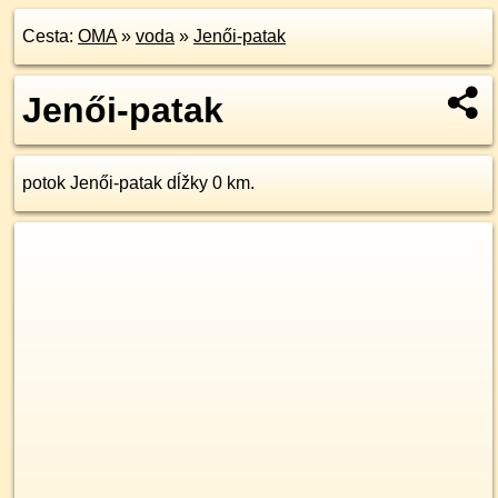
Cesta:
OMA
»
voda
»
Jenői-patak
Jenői-patak
potok Jenői-patak dĺžky 0 km.