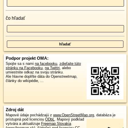
čo hľadať
Podpor projekt OMA:
Spojte sa s nami
na facebooku
,
zdieľajte túto
stránku na Facebooku
,
na Twittri
, alebo
umiestnite odkaz na svoju stránku.
Ale hlavne doplňte dáta do Openstreetmap,
články do wikipédie, ...
Zdroj dát
Mapové údaje pochádzajú z
www.OpenStreetMap.org
, databáza je
prístupná pod licenciou
ODbL
.
Mapový podklad
vytvára a aktualizuje
Freemap Slovakia
(www.freemap.sk)
, šíriteľný pod licenciou CC-