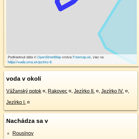
Podkladové dáta ©
OpenStreetMap
vrstva
Freemap.sk
, viac na
10 m
https://voda.oma.sk/jezirko-iii
voda v okolí
Vážanský potok
¤
,
Rakovec
¤
,
Jezírko II.
¤
,
Jezírko IV.
¤
,
Jezírko I.
¤
Nachádza sa v
Rousínov