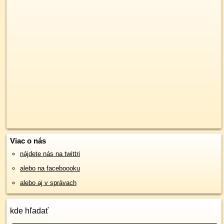
Viac o nás
nájdete nás na twittri
alebo na faceboooku
alebo aj v správach
kde hľadať