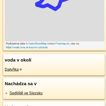
Podkladové dáta ©
OpenStreetMap
vrstva
Freemap.sk
, viac na
10 m
https://voda.oma.sk/kachni-rybnicek
voda v okolí
Datyňka
¤
Nachádza sa v
Sedliště ve Slezsku