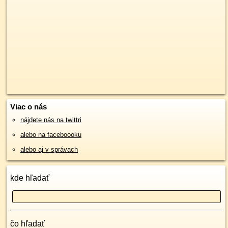
Viac o nás
nájdete nás na twittri
alebo na faceboooku
alebo aj v správach
kde hľadať
čo hľadať