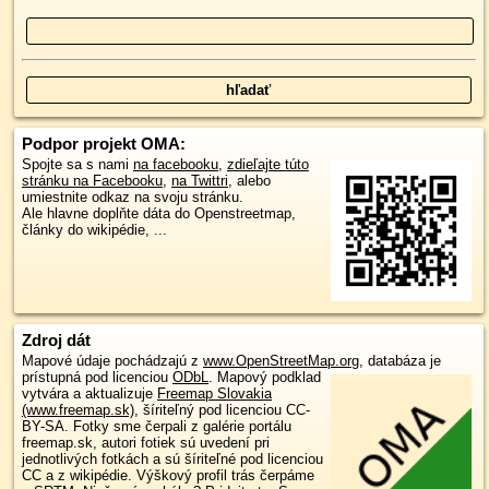
Podpor projekt OMA:
Spojte sa s nami
na facebooku
,
zdieľajte túto
stránku na Facebooku
,
na Twittri
, alebo
umiestnite odkaz na svoju stránku.
Ale hlavne doplňte dáta do Openstreetmap,
články do wikipédie, ...
Zdroj dát
Mapové údaje pochádzajú z
www.OpenStreetMap.org
, databáza je
prístupná pod licenciou
ODbL
.
Mapový podklad
vytvára a aktualizuje
Freemap Slovakia
(www.freemap.sk)
, šíriteľný pod licenciou CC-
BY-SA. Fotky sme čerpali z galérie portálu
freemap.sk, autori fotiek sú uvedení pri
jednotlivých fotkách a sú šíriteľné pod licenciou
CC a z wikipédie. Výškový profil trás čerpáme