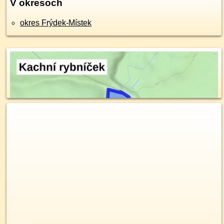
V okresoch
okres Frýdek-Místek