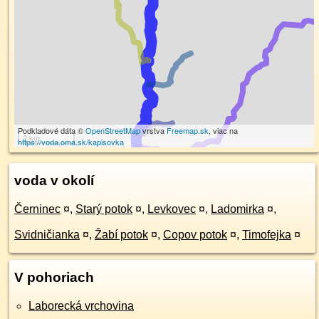
Podkladové dáta ©
OpenStreetMap
vrstva
Freemap.sk
, viac na
2 km
https://voda.oma.sk/kapisovka
voda v okolí
Černinec
¤
,
Starý potok
¤
,
Levkovec
¤
,
Ladomirka
¤
,
Svidničianka
¤
,
Žabí potok
¤
,
Copov potok
¤
,
Timofejka
¤
V pohoriach
Laborecká vrchovina