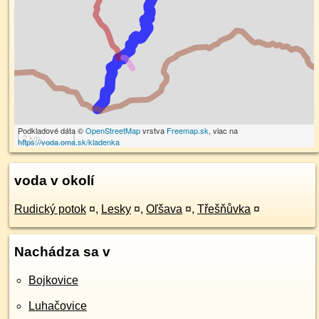
Podkladové dáta ©
OpenStreetMap
vrstva
Freemap.sk
, viac na
2 km
https://voda.oma.sk/kladenka
voda v okolí
Rudický potok
¤
,
Lesky
¤
,
Oľšava
¤
,
Třešňůvka
¤
Nachádza sa v
Bojkovice
Luhačovice