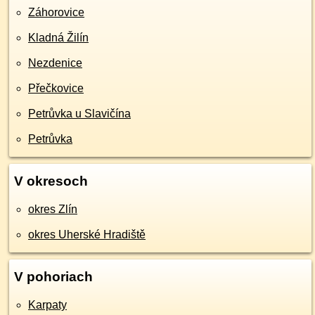
Záhorovice
Kladná Žilín
Nezdenice
Přečkovice
Petrůvka u Slavičína
Petrůvka
V okresoch
okres Zlín
okres Uherské Hradiště
V pohoriach
Karpaty