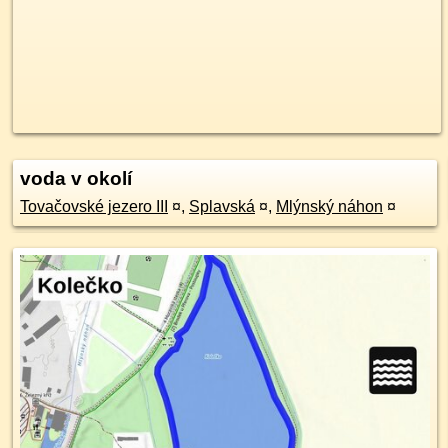
voda v okolí
Tovačovské jezero III
¤
,
Splavská
¤
,
Mlýnský náhon
¤