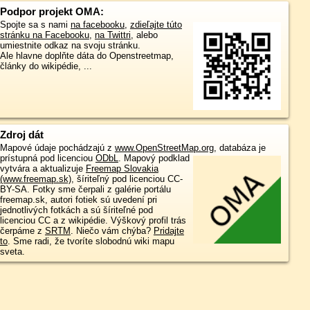
Podpor projekt OMA:
Spojte sa s nami
na facebooku
,
zdieľajte túto
stránku na Facebooku
,
na Twittri
, alebo
umiestnite odkaz na svoju stránku.
Ale hlavne doplňte dáta do Openstreetmap,
články do wikipédie, ...
Zdroj dát
Mapové údaje pochádzajú z
www.OpenStreetMap.org
, databáza je
prístupná pod licenciou
ODbL
.
Mapový podklad
vytvára a aktualizuje
Freemap Slovakia
(www.freemap.sk)
, šíriteľný pod licenciou CC-
BY-SA. Fotky sme čerpali z galérie portálu
freemap.sk, autori fotiek sú uvedení pri
jednotlivých fotkách a sú šíriteľné pod
licenciou CC a z wikipédie. Výškový profil trás
čerpáme z
SRTM
. Niečo vám chýba?
Pridajte
to
. Sme radi, že tvoríte slobodnú wiki mapu
sveta.