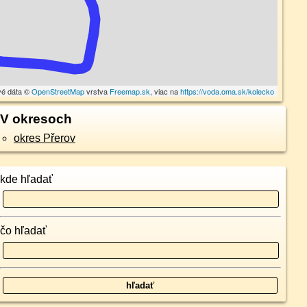
vé dáta ©
OpenStreetMap
vrstva
Freemap.sk
, viac na
https://voda.oma.sk/kolecko
V okresoch
okres Přerov
kde hľadať
čo hľadať