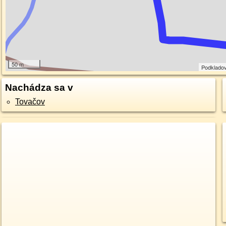
50 m
Podklado
Nachádza sa v
Tovačov