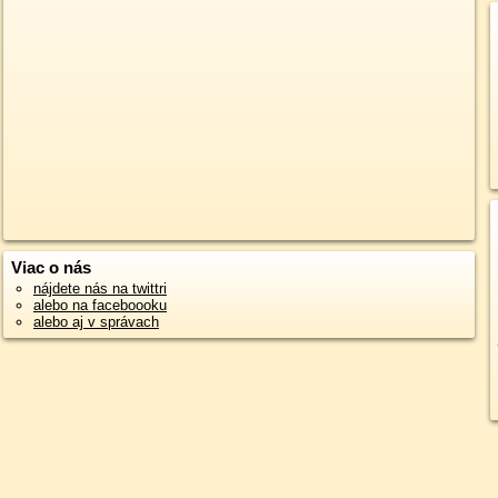
Viac o nás
nájdete nás na twittri
alebo na faceboooku
alebo aj v správach