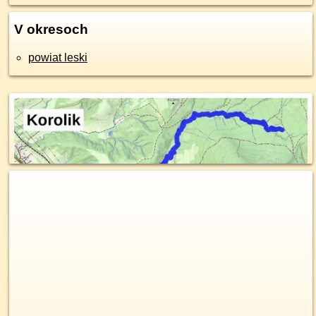
V okresoch
powiat leski