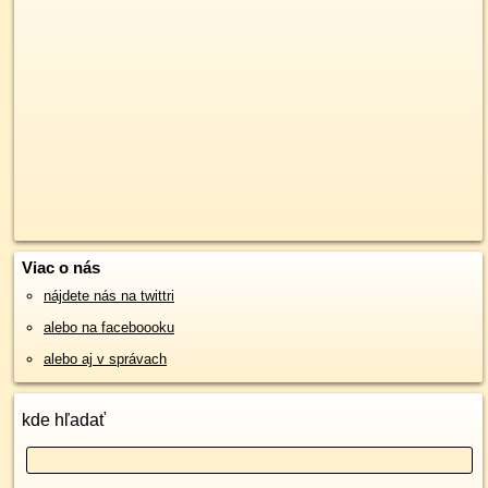
Viac o nás
nájdete nás na twittri
alebo na faceboooku
alebo aj v správach
kde hľadať