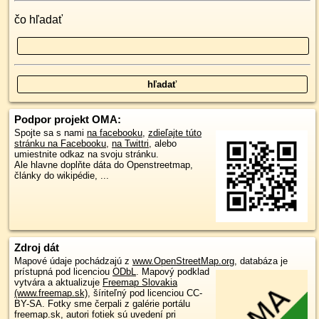
čo hľadať
Podpor projekt OMA:
Spojte sa s nami
na facebooku
,
zdieľajte túto
stránku na Facebooku
,
na Twittri
, alebo
umiestnite odkaz na svoju stránku.
Ale hlavne doplňte dáta do Openstreetmap,
články do wikipédie, ...
Zdroj dát
Mapové údaje pochádzajú z
www.OpenStreetMap.org
, databáza je
prístupná pod licenciou
ODbL
.
Mapový podklad
vytvára a aktualizuje
Freemap Slovakia
(www.freemap.sk)
, šíriteľný pod licenciou CC-
BY-SA. Fotky sme čerpali z galérie portálu
freemap.sk, autori fotiek sú uvedení pri