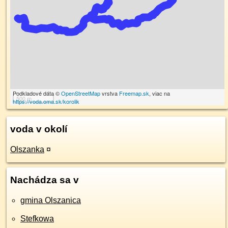
Podkladové dáta ©
OpenStreetMap
vrstva
Freemap.sk
, viac na
500 m
https://voda.oma.sk/korolik
voda v okolí
Olszanka
¤
Nachádza sa v
gmina Olszanica
Stefkowa