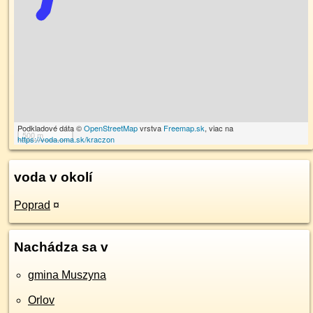
Podkladové dáta ©
OpenStreetMap
vrstva
Freemap.sk
, viac na
500 m
https://voda.oma.sk/kraczon
voda v okolí
Poprad
¤
Nachádza sa v
gmina Muszyna
Orlov