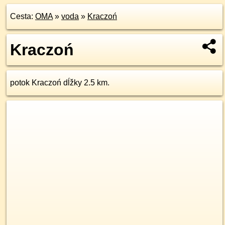
Cesta:
OMA
»
voda
»
Kraczoń
Kraczoń
potok Kraczoń dĺžky 2.5 km.