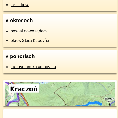
Leluchów
V okresoch
powiat nowosądecki
okres Stará Ľubovňa
V pohoriach
Ľubovnianska vrchovina