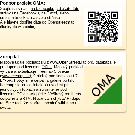
Podpor projekt OMA:
Spojte sa s nami
na facebooku
,
zdieľajte túto
stránku na Facebooku
,
na Twittri
, alebo
umiestnite odkaz na svoju stránku.
Ale hlavne doplňte dáta do Openstreetmap,
články do wikipédie, ...
Zdroj dát
Mapové údaje pochádzajú z
www.OpenStreetMap.org
, databáza je
prístupná pod licenciou
ODbL
.
Mapový podklad
vytvára a aktualizuje
Freemap Slovakia
(www.freemap.sk)
, šíriteľný pod licenciou CC-
BY-SA. Fotky sme čerpali z galérie portálu
freemap.sk, autori fotiek sú uvedení pri
jednotlivých fotkách a sú šíriteľné pod
licenciou CC a z wikipédie. Výškový profil trás
čerpáme z
SRTM
. Niečo vám chýba?
Pridajte
to
. Sme radi, že tvoríte slobodnú wiki mapu
sveta.