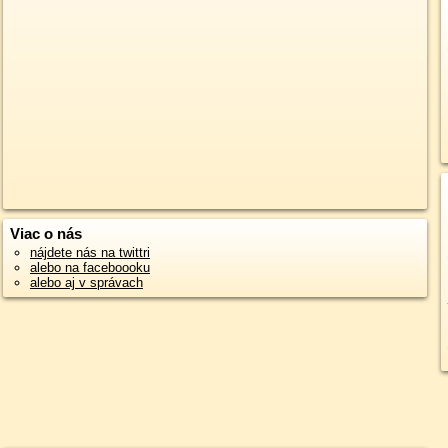
Viac o nás
nájdete nás na twittri
alebo na faceboooku
alebo aj v správach