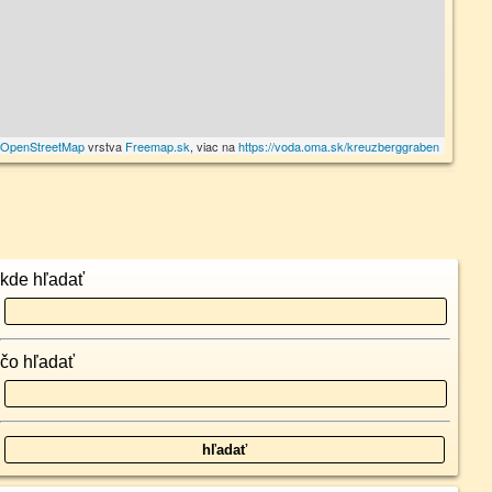
©
OpenStreetMap
vrstva
Freemap.sk
, viac na
https://voda.oma.sk/kreuzberggraben
kde hľadať
čo hľadať