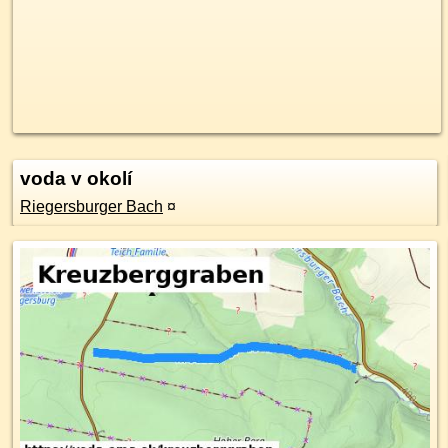
voda v okolí
Riegersburger Bach
¤