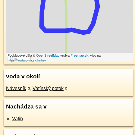
Podkladové dáta ©
OpenStreetMap
vrstva
Freemap.sk
, viac na
30 m
https://voda.oma.sk/kribek
voda v okolí
Návesník
¤
,
Vatínský potok
¤
Nachádza sa v
Vatín