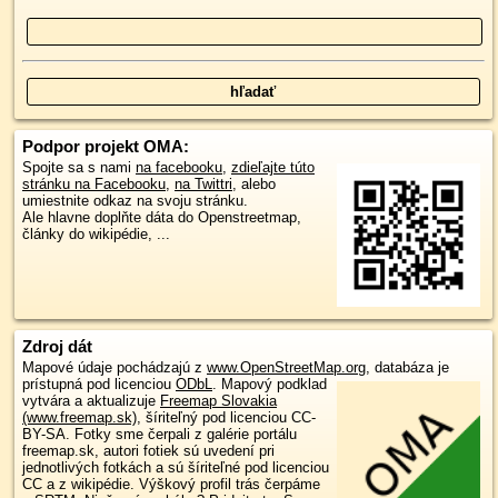
Podpor projekt OMA:
Spojte sa s nami
na facebooku
,
zdieľajte túto
stránku na Facebooku
,
na Twittri
, alebo
umiestnite odkaz na svoju stránku.
Ale hlavne doplňte dáta do Openstreetmap,
články do wikipédie, ...
Zdroj dát
Mapové údaje pochádzajú z
www.OpenStreetMap.org
, databáza je
prístupná pod licenciou
ODbL
.
Mapový podklad
vytvára a aktualizuje
Freemap Slovakia
(www.freemap.sk)
, šíriteľný pod licenciou CC-
BY-SA. Fotky sme čerpali z galérie portálu
freemap.sk, autori fotiek sú uvedení pri
jednotlivých fotkách a sú šíriteľné pod licenciou
CC a z wikipédie. Výškový profil trás čerpáme