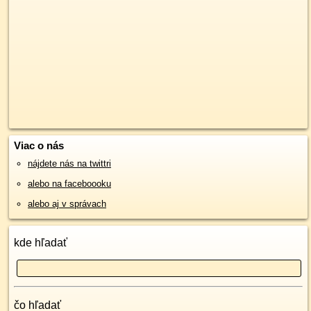
Viac o nás
nájdete nás na twittri
alebo na faceboooku
alebo aj v správach
kde hľadať
čo hľadať