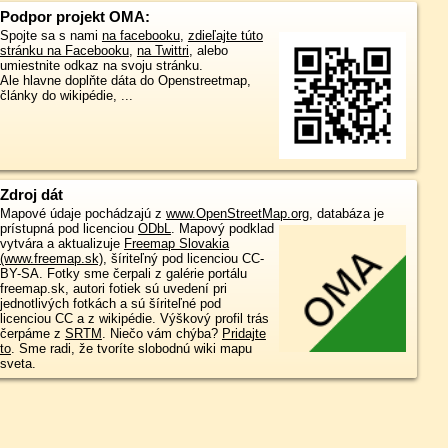
Podpor projekt OMA:
Spojte sa s nami
na facebooku
,
zdieľajte túto
stránku na Facebooku
,
na Twittri
, alebo
umiestnite odkaz na svoju stránku.
Ale hlavne doplňte dáta do Openstreetmap,
články do wikipédie, ...
Zdroj dát
Mapové údaje pochádzajú z
www.OpenStreetMap.org
, databáza je
prístupná pod licenciou
ODbL
.
Mapový podklad
vytvára a aktualizuje
Freemap Slovakia
(www.freemap.sk)
, šíriteľný pod licenciou CC-
BY-SA. Fotky sme čerpali z galérie portálu
freemap.sk, autori fotiek sú uvedení pri
jednotlivých fotkách a sú šíriteľné pod
licenciou CC a z wikipédie. Výškový profil trás
čerpáme z
SRTM
. Niečo vám chýba?
Pridajte
to
. Sme radi, že tvoríte slobodnú wiki mapu
sveta.