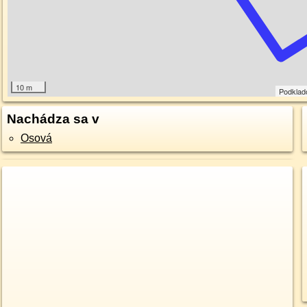
10 m
Podklad
Nachádza sa v
Osová