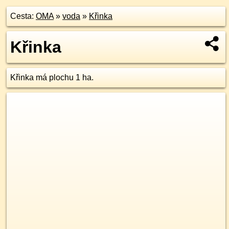
Cesta:
OMA
»
voda
»
Křinka
Křinka
Křinka má plochu 1 ha.