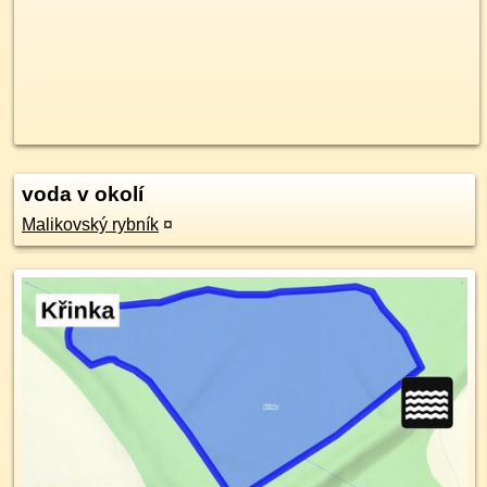
voda v okolí
Malikovský rybník
¤