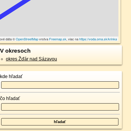
ové dáta ©
OpenStreetMap
vrstva
Freemap.sk
, viac na
https://voda.oma.sk/krinka
V okresoch
okres Žďár nad Sázavou
kde hľadať
čo hľadať