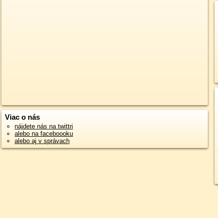
Viac o nás
nájdete nás na twittri
alebo na faceboooku
alebo aj v správach