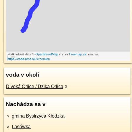
Podkladové dáta ©
OpenStreetMap
vrstva
Freemap.sk
, viac na
300 m
https://voda.oma.sk/krzemien
voda v okolí
Divoká Orlice / Dzika Orlica
¤
Nachádza sa v
gmina Bystrzyca Kłodzka
Lasówka