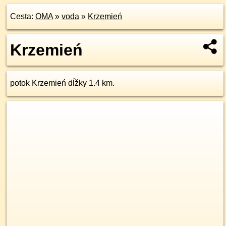
Cesta:
OMA
»
voda
»
Krzemień
Krzemień
potok Krzemień dĺžky 1.4 km.