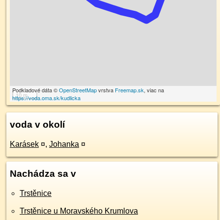
Podkladové dáta ©
OpenStreetMap
vrstva
Freemap.sk
, viac na
10 m
https://voda.oma.sk/kudlicka
voda v okolí
Karásek
¤
,
Johanka
¤
Nachádza sa v
Trstěnice
Trstěnice u Moravského Krumlova