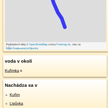
Podkladové dáta ©
OpenStreetMap
vrstva
Freemap.sk
, viac na
500 m
https://voda.oma.sk/lipuvka
voda v okolí
Kuřimka
¤
Nachádza sa v
Kuřim
Lipůvka