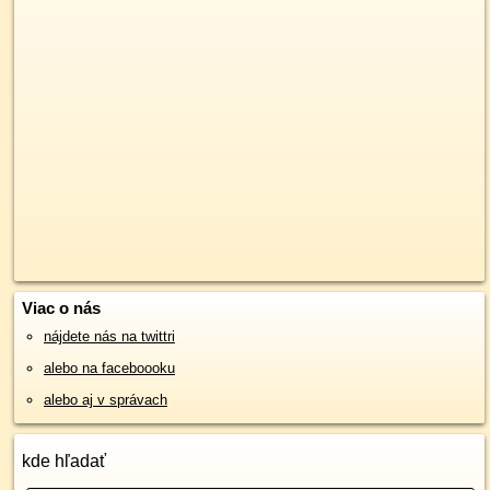
Viac o nás
nájdete nás na twittri
alebo na faceboooku
alebo aj v správach
kde hľadať