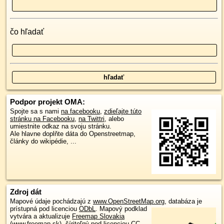
čo hľadať
Podpor projekt OMA:
Spojte sa s nami
na facebooku
,
zdieľajte túto
stránku na Facebooku
,
na Twittri
, alebo
umiestnite odkaz na svoju stránku.
Ale hlavne doplňte dáta do Openstreetmap,
články do wikipédie, ...
Zdroj dát
Mapové údaje pochádzajú z
www.OpenStreetMap.org
, databáza je
prístupná pod licenciou
ODbL
.
Mapový podklad
vytvára a aktualizuje
Freemap Slovakia
(www.freemap.sk)
, šíriteľný pod licenciou CC-