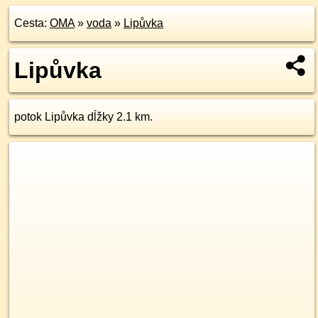
Cesta:
OMA
»
voda
»
Lipůvka
Lipůvka
potok Lipůvka dĺžky 2.1 km.