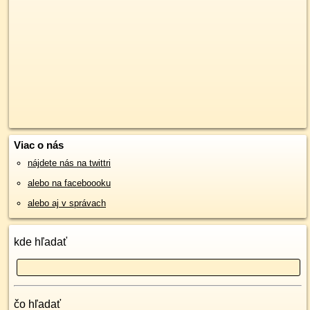
Viac o nás
nájdete nás na twittri
alebo na faceboooku
alebo aj v správach
kde hľadať
čo hľadať