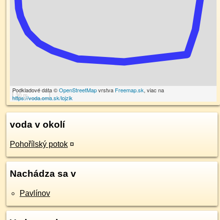
Podkladové dáta ©
OpenStreetMap
vrstva
Freemap.sk
, viac na
30 m
https://voda.oma.sk/lojzik
voda v okolí
Pohořílský potok
¤
Nachádza sa v
Pavlínov