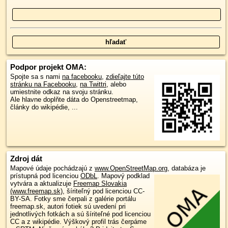
Podpor projekt OMA:
Spojte sa s nami
na facebooku
,
zdieľajte túto
stránku na Facebooku
,
na Twittri
, alebo
umiestnite odkaz na svoju stránku.
Ale hlavne doplňte dáta do Openstreetmap,
články do wikipédie, ...
Zdroj dát
Mapové údaje pochádzajú z
www.OpenStreetMap.org
, databáza je
prístupná pod licenciou
ODbL
.
Mapový podklad
vytvára a aktualizuje
Freemap Slovakia
(www.freemap.sk)
, šíriteľný pod licenciou CC-
BY-SA. Fotky sme čerpali z galérie portálu
freemap.sk, autori fotiek sú uvedení pri
jednotlivých fotkách a sú šíriteľné pod licenciou
CC a z wikipédie. Výškový profil trás čerpáme