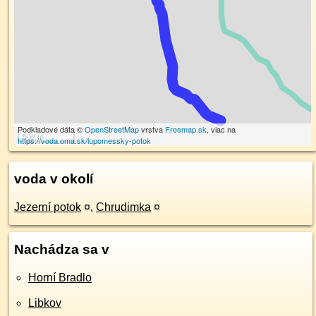
Podkladové dáta ©
OpenStreetMap
vrstva
Freemap.sk
, viac na
500 m
https://voda.oma.sk/lupomessky-potok
voda v okolí
Jezerní potok
¤
,
Chrudimka
¤
Nachádza sa v
Horní Bradlo
Libkov