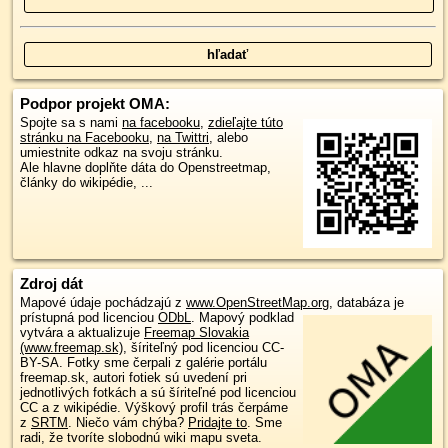
Podpor projekt OMA:
Spojte sa s nami
na facebooku
,
zdieľajte túto
stránku na Facebooku
,
na Twittri
, alebo
umiestnite odkaz na svoju stránku.
Ale hlavne doplňte dáta do Openstreetmap,
články do wikipédie, ...
Zdroj dát
Mapové údaje pochádzajú z
www.OpenStreetMap.org
, databáza je
prístupná pod licenciou
ODbL
.
Mapový podklad
vytvára a aktualizuje
Freemap Slovakia
(www.freemap.sk)
, šíriteľný pod licenciou CC-
BY-SA. Fotky sme čerpali z galérie portálu
freemap.sk, autori fotiek sú uvedení pri
jednotlivých fotkách a sú šíriteľné pod licenciou
CC a z wikipédie. Výškový profil trás čerpáme
z
SRTM
. Niečo vám chýba?
Pridajte to
. Sme
radi, že tvoríte slobodnú wiki mapu sveta.