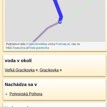
Podkladové dáta ©
OpenStreetMap
vrstva
Freemap.sk
, viac na
100 m
https://voda.oma.sk/mala-gracikovka
voda v okolí
Veľká Gracikovka
¤
,
Gracikovka
¤
Nachádza sa v
Pohronská Polhora