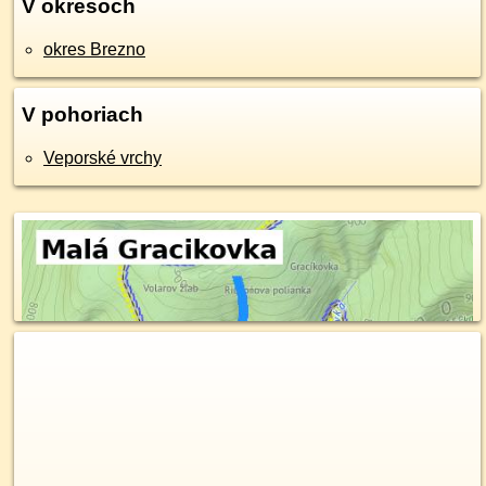
V okresoch
okres Brezno
V pohoriach
Veporské vrchy