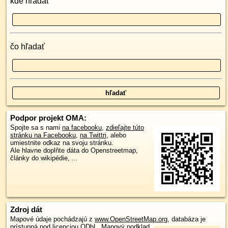
kde hľadať
čo hľadať
Podpor projekt OMA:
Spojte sa s nami
na facebooku
,
zdieľajte túto
stránku na Facebooku
,
na Twittri
, alebo
umiestnite odkaz na svoju stránku.
Ale hlavne doplňte dáta do Openstreetmap,
články do wikipédie, ...
Zdroj dát
Mapové údaje pochádzajú z
www.OpenStreetMap.org
, databáza je
prístupná pod licenciou
ODbL
.
Mapový podklad