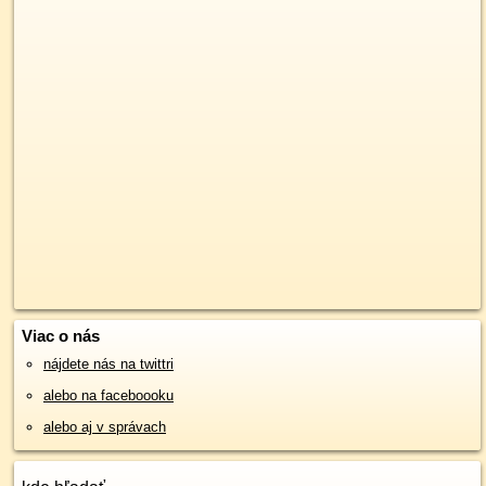
Viac o nás
nájdete nás na twittri
alebo na faceboooku
alebo aj v správach