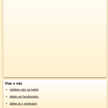
Viac o nás
nájdete nás na twittri
alebo na faceboooku
alebo aj v správach