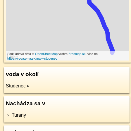
Podkladové dáta ©
OpenStreetMap
vrstva
Freemap.sk
, viac na
300 m
https://voda.oma.sk/maly-studenec
voda v okolí
Studenec
¤
Nachádza sa v
Turany