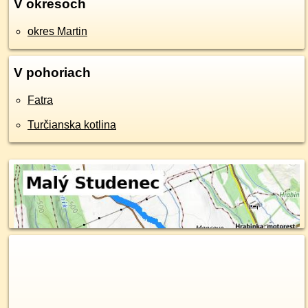
V okresoch
okres Martin
V pohoriach
Fatra
Turčianska kotlina