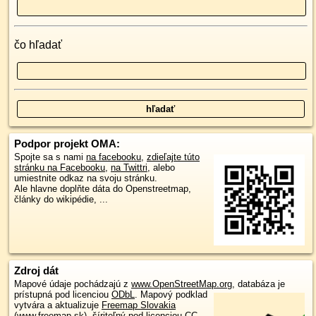
čo hľadať
Podpor projekt OMA:
Spojte sa s nami
na facebooku
,
zdieľajte túto
stránku na Facebooku
,
na Twittri
, alebo
umiestnite odkaz na svoju stránku.
Ale hlavne doplňte dáta do Openstreetmap,
články do wikipédie, ...
Zdroj dát
Mapové údaje pochádzajú z
www.OpenStreetMap.org
, databáza je
prístupná pod licenciou
ODbL
.
Mapový podklad
vytvára a aktualizuje
Freemap Slovakia
(www.freemap.sk)
, šíriteľný pod licenciou CC-