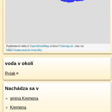
Podkladové dáta ©
OpenStreetMap
vrstva
Freemap.sk
, viac na
500 m
https://voda.oma.sk/moscilka
voda v okolí
Ryjak
¤
Nachádza sa v
gmina Krempna
Krempna