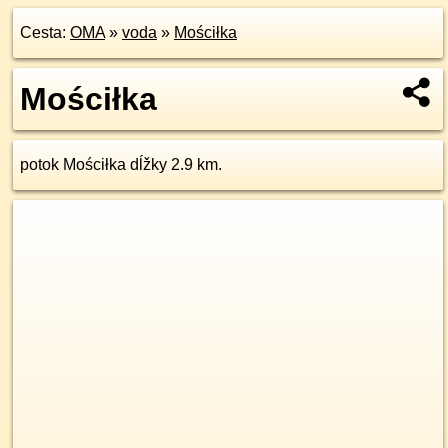
Cesta:
OMA
»
voda
»
Mościłka
Mościłka
potok Mościłka dĺžky 2.9 km.