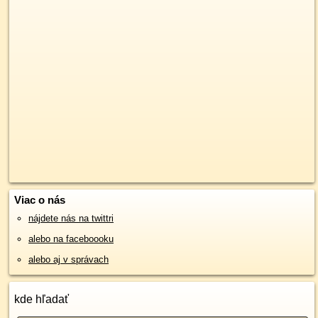
Viac o nás
nájdete nás na twittri
alebo na faceboooku
alebo aj v správach
kde hľadať