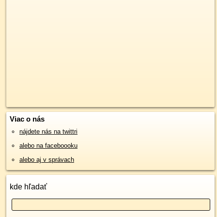
Viac o nás
nájdete nás na twittri
alebo na faceboooku
alebo aj v správach
kde hľadať