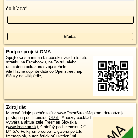
čo hľadať
Podpor projekt OMA:
Spojte sa s nami
na facebooku
,
zdieľajte túto
stránku na Facebooku
,
na Twittri
, alebo
umiestnite odkaz na svoju stránku.
Ale hlavne doplňte dáta do Openstreetmap,
články do wikipédie, ...
Zdroj dát
Mapové údaje pochádzajú z
www.OpenStreetMap.org
, databáza je
prístupná pod licenciou
ODbL
.
Mapový podklad
vytvára a aktualizuje
Freemap Slovakia
(www.freemap.sk)
, šíriteľný pod licenciou CC-
BY-SA. Fotky sme čerpali z galérie portálu
freemap.sk, autori fotiek sú uvedení pri