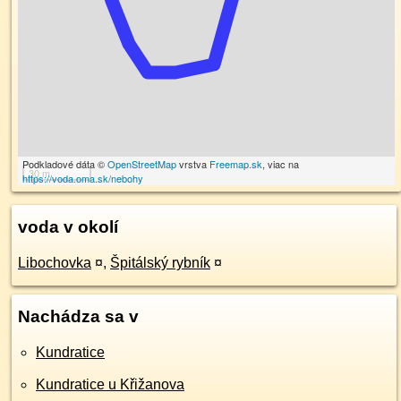
Podkladové dáta ©
OpenStreetMap
vrstva
Freemap.sk
, viac na
30 m
https://voda.oma.sk/nebohy
voda v okolí
Libochovka
¤
,
Špitálský rybník
¤
Nachádza sa v
Kundratice
Kundratice u Křižanova