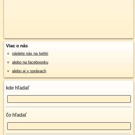
Viac o nás
nájdete nás na twittri
alebo na faceboooku
alebo aj v správach
kde hľadať
čo hľadať