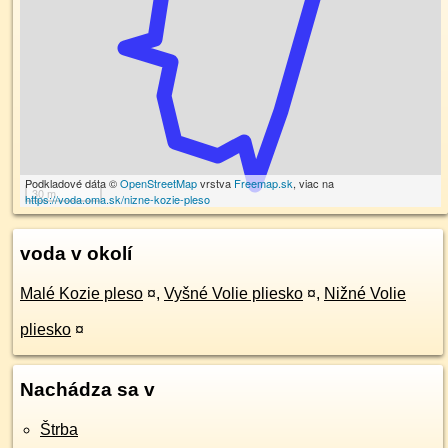
Podkladové dáta ©
OpenStreetMap
vrstva
Freemap.sk
, viac na
30 m
https://voda.oma.sk/nizne-kozie-pleso
voda v okolí
Malé Kozie pleso
¤
,
Vyšné Volie pliesko
¤
,
Nižné Volie
pliesko
¤
Nachádza sa v
Štrba