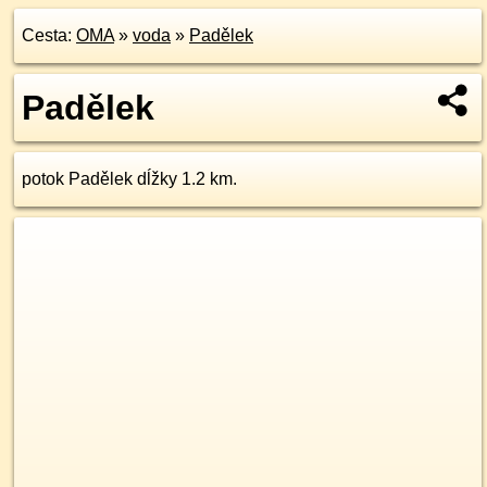
Cesta:
OMA
»
voda
»
Padělek
Padělek
potok Padělek dĺžky 1.2 km.