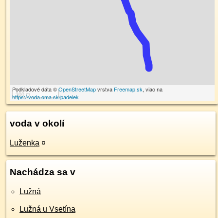
Podkladové dáta ©
OpenStreetMap
vrstva
Freemap.sk
, viac na
300 m
https://voda.oma.sk/padelek
voda v okolí
Luženka
¤
Nachádza sa v
Lužná
Lužná u Vsetína