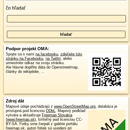
čo hľadať
Podpor projekt OMA:
Spojte sa s nami
na facebooku
,
zdieľajte túto
stránku na Facebooku
,
na Twittri
, alebo
umiestnite odkaz na svoju stránku.
Ale hlavne doplňte dáta do Openstreetmap,
články do wikipédie, ...
Zdroj dát
Mapové údaje pochádzajú z
www.OpenStreetMap.org
, databáza je
prístupná pod licenciou
ODbL
.
Mapový podklad
vytvára a aktualizuje
Freemap Slovakia
(www.freemap.sk)
, šíriteľný pod licenciou CC-
BY-SA. Fotky sme čerpali z galérie portálu
freemap.sk, autori fotiek sú uvedení pri