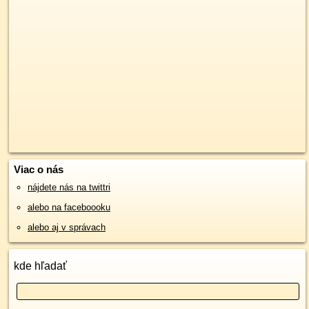
Viac o nás
nájdete nás na twittri
alebo na faceboooku
alebo aj v správach
kde hľadať