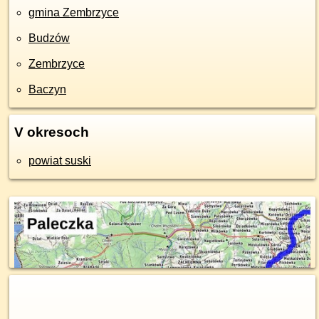
gmina Zembrzyce
Budzów
Zembrzyce
Baczyn
V okresoch
powiat suski