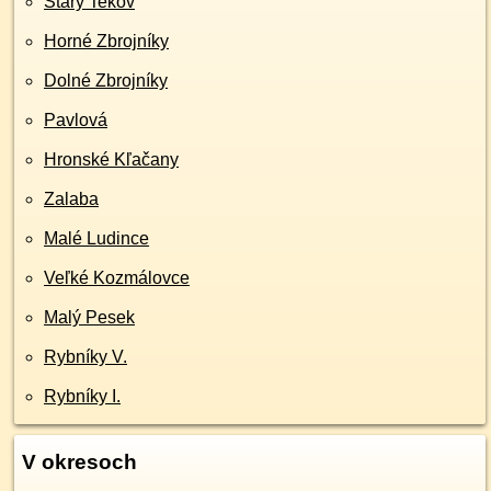
Starý Tekov
Horné Zbrojníky
Dolné Zbrojníky
Pavlová
Hronské Kľačany
Zalaba
Malé Ludince
Veľké Kozmálovce
Malý Pesek
Rybníky V.
Rybníky I.
V okresoch