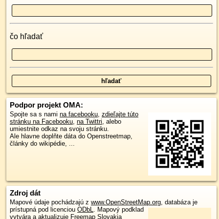
čo hľadať
Podpor projekt OMA:
Spojte sa s nami
na facebooku
,
zdieľajte túto
stránku na Facebooku
,
na Twittri
, alebo
umiestnite odkaz na svoju stránku.
Ale hlavne doplňte dáta do Openstreetmap,
články do wikipédie, ...
Zdroj dát
Mapové údaje pochádzajú z
www.OpenStreetMap.org
, databáza je
prístupná pod licenciou
ODbL
.
Mapový podklad
vytvára a aktualizuje
Freemap Slovakia