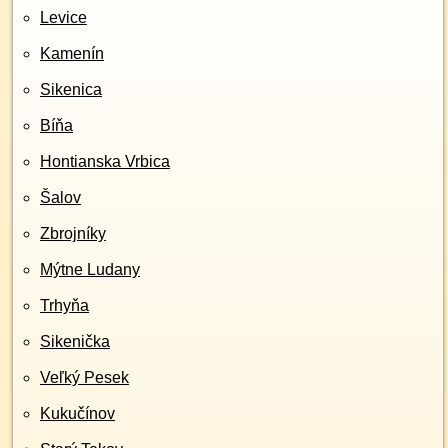
Levice
Kamenín
Sikenica
Bíňa
Hontianska Vrbica
Šalov
Zbrojníky
Mýtne Ludany
Trhyňa
Sikenička
Veľký Pesek
Kukučínov