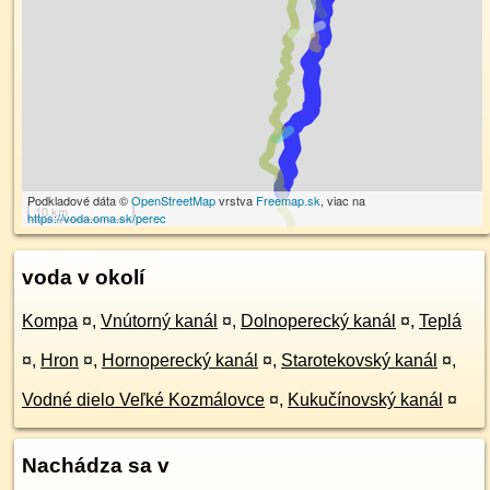
Podkladové dáta ©
OpenStreetMap
vrstva
Freemap.sk
, viac na
10 km
https://voda.oma.sk/perec
voda v okolí
Kompa
¤
,
Vnútorný kanál
¤
,
Dolnoperecký kanál
¤
,
Teplá
¤
,
Hron
¤
,
Hornoperecký kanál
¤
,
Starotekovský kanál
¤
,
Vodné dielo Veľké Kozmálovce
¤
,
Kukučínovský kanál
¤
Nachádza sa v