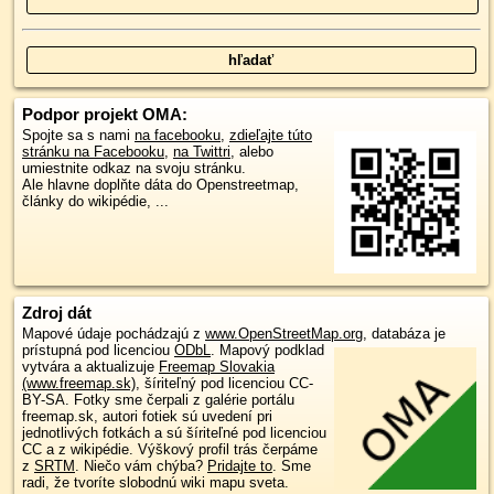
Podpor projekt OMA:
Spojte sa s nami
na facebooku
,
zdieľajte túto
stránku na Facebooku
,
na Twittri
, alebo
umiestnite odkaz na svoju stránku.
Ale hlavne doplňte dáta do Openstreetmap,
články do wikipédie, ...
Zdroj dát
Mapové údaje pochádzajú z
www.OpenStreetMap.org
, databáza je
prístupná pod licenciou
ODbL
.
Mapový podklad
vytvára a aktualizuje
Freemap Slovakia
(www.freemap.sk)
, šíriteľný pod licenciou CC-
BY-SA. Fotky sme čerpali z galérie portálu
freemap.sk, autori fotiek sú uvedení pri
jednotlivých fotkách a sú šíriteľné pod licenciou
CC a z wikipédie. Výškový profil trás čerpáme
z
SRTM
. Niečo vám chýba?
Pridajte to
. Sme
radi, že tvoríte slobodnú wiki mapu sveta.