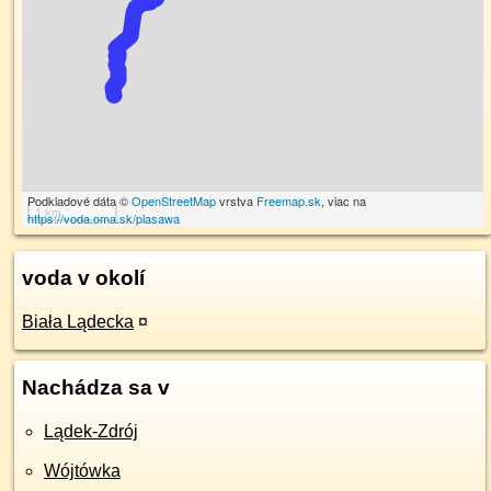
Podkladové dáta ©
OpenStreetMap
vrstva
Freemap.sk
, viac na
1 km
https://voda.oma.sk/plasawa
voda v okolí
Biała Lądecka
¤
Nachádza sa v
Lądek-Zdrój
Wójtówka