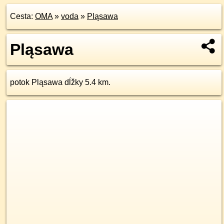
Cesta:
OMA
»
voda
»
Pląsawa
Pląsawa
potok Pląsawa dĺžky 5.4 km.