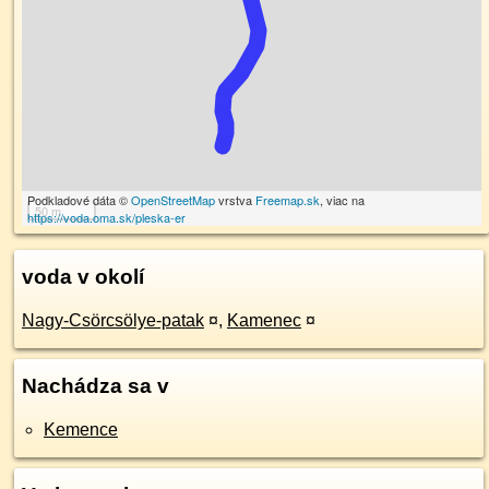
Podkladové dáta ©
OpenStreetMap
vrstva
Freemap.sk
, viac na
50 m
https://voda.oma.sk/pleska-er
voda v okolí
Nagy-Csörcsölye-patak
¤
,
Kamenec
¤
Nachádza sa v
Kemence