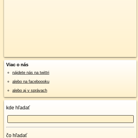
Viac o nás
nájdete nás na twittri
alebo na faceboooku
alebo aj v správach
kde hľadať
čo hľadať