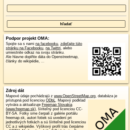
Podpor projekt OMA:
Spojte sa s nami
na facebooku
,
zdieľajte túto
stránku na Facebooku
,
na Twittri
, alebo
umiestnite odkaz na svoju stránku.
Ale hlavne doplňte dáta do Openstreetmap,
články do wikipédie, ...
Zdroj dát
Mapové údaje pochádzajú z
www.OpenStreetMap.org
, databáza je
prístupná pod licenciou
ODbL
.
Mapový podklad
vytvára a aktualizuje
Freemap Slovakia
(www.freemap.sk)
, šíriteľný pod licenciou CC-
BY-SA. Fotky sme čerpali z galérie portálu
freemap.sk, autori fotiek sú uvedení pri
jednotlivých fotkách a sú šíriteľné pod licenciou
CC a z wikipédie. Výškový profil trás čerpáme