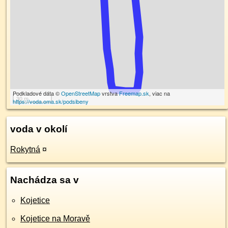
Podkladové dáta ©
OpenStreetMap
vrstva
Freemap.sk
, viac na
30 m
https://voda.oma.sk/podsibeny
voda v okolí
Rokytná
¤
Nachádza sa v
Kojetice
Kojetice na Moravě