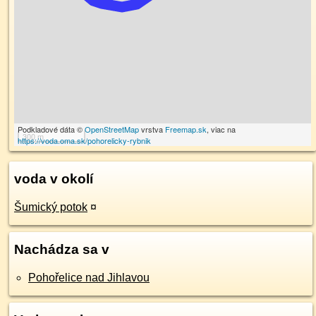
Podkladové dáta ©
OpenStreetMap
vrstva
Freemap.sk
, viac na
300 m
https://voda.oma.sk/pohorelicky-rybnik
voda v okolí
Šumický potok
¤
Nachádza sa v
Pohořelice nad Jihlavou