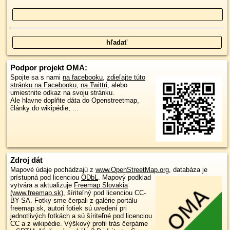
Podpor projekt OMA:
Spojte sa s nami
na facebooku
,
zdieľajte túto
stránku na Facebooku
,
na Twittri
, alebo
umiestnite odkaz na svoju stránku.
Ale hlavne doplňte dáta do Openstreetmap,
články do wikipédie, ...
Zdroj dát
Mapové údaje pochádzajú z
www.OpenStreetMap.org
, databáza je
prístupná pod licenciou
ODbL
.
Mapový podklad
vytvára a aktualizuje
Freemap Slovakia
(www.freemap.sk)
, šíriteľný pod licenciou CC-
BY-SA. Fotky sme čerpali z galérie portálu
freemap.sk, autori fotiek sú uvedení pri
jednotlivých fotkách a sú šíriteľné pod licenciou
CC a z wikipédie. Výškový profil trás čerpáme