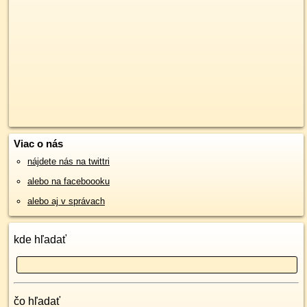
Viac o nás
nájdete nás na twittri
alebo na faceboooku
alebo aj v správach
kde hľadať
čo hľadať