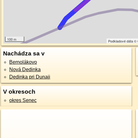
100 m
Podkladové dáta ©
Nachádza sa v
Bernolákovo
Nová Dedinka
Dedinka pri Dunaji
V okresoch
okres Senec