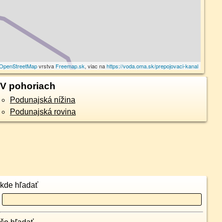
OpenStreetMap
vrstva
Freemap.sk
, viac na
https://voda.oma.sk/prepojovaci-kanal
V pohoriach
Podunajská nížina
Podunajská rovina
kde hľadať