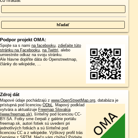
čo hľadať
Podpor projekt OMA:
Spojte sa s nami
na facebooku
,
zdieľajte túto
stránku na Facebooku
,
na Twittri
, alebo
umiestnite odkaz na svoju stránku.
Ale hlavne doplňte dáta do Openstreetmap,
články do wikipédie, ...
Zdroj dát
Mapové údaje pochádzajú z
www.OpenStreetMap.org
, databáza je
prístupná pod licenciou
ODbL
.
Mapový podklad
vytvára a aktualizuje
Freemap Slovakia
(www.freemap.sk)
, šíriteľný pod licenciou CC-
BY-SA. Fotky sme čerpali z galérie portálu
freemap.sk, autori fotiek sú uvedení pri
jednotlivých fotkách a sú šíriteľné pod
licenciou CC a z wikipédie. Výškový profil trás
čerpáme z
SRTM
. Niečo vám chýba?
Pridajte