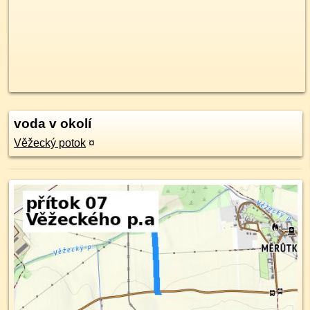
voda v okolí
Věžecký potok
¤