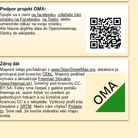
Podpor projekt OMA:
Spojte sa s nami
na facebooku
,
zdieľajte túto
stránku na Facebooku
,
na Twittri
, alebo
umiestnite odkaz na svoju stránku.
Ale hlavne doplňte dáta do Openstreetmap,
články do wikipédie, ...
Zdroj dát
Mapové údaje pochádzajú z
www.OpenStreetMap.org
, databáza je
prístupná pod licenciou
ODbL
.
Mapový podklad
vytvára a aktualizuje
Freemap Slovakia
(www.freemap.sk)
, šíriteľný pod licenciou CC-
BY-SA. Fotky sme čerpali z galérie portálu
freemap.sk, autori fotiek sú uvedení pri
jednotlivých fotkách a sú šíriteľné pod
licenciou CC a z wikipédie. Výškový profil trás
čerpáme z
SRTM
. Niečo vám chýba?
Pridajte
to
. Sme radi, že tvoríte slobodnú wiki mapu
sveta.