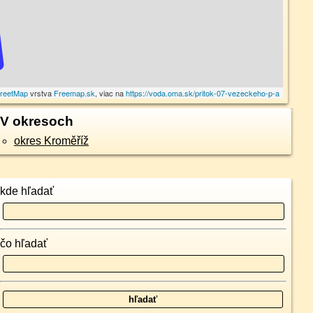
reetMap
vrstva
Freemap.sk
, viac na
https://voda.oma.sk/pritok-07-vezeckeho-p-a
V okresoch
okres Kroměříž
kde hľadať
čo hľadať