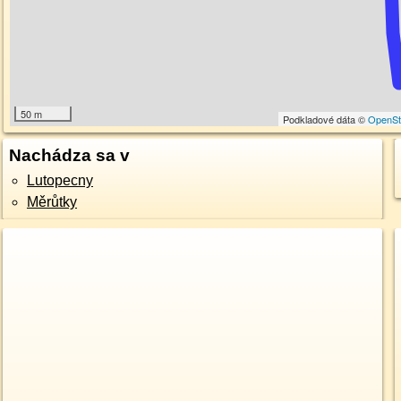
50 m
Podkladové dáta ©
OpenSt
Nachádza sa v
Lutopecny
Měrůtky