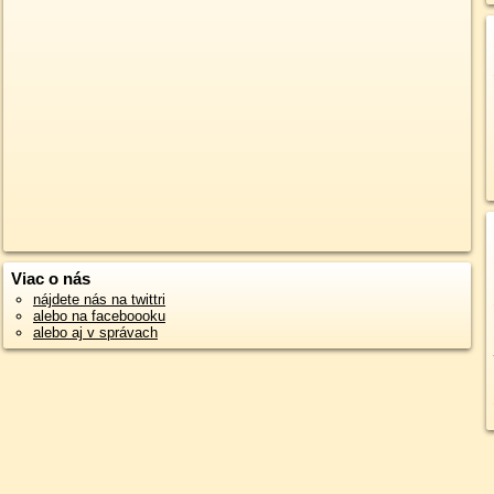
Viac o nás
nájdete nás na twittri
alebo na faceboooku
alebo aj v správach