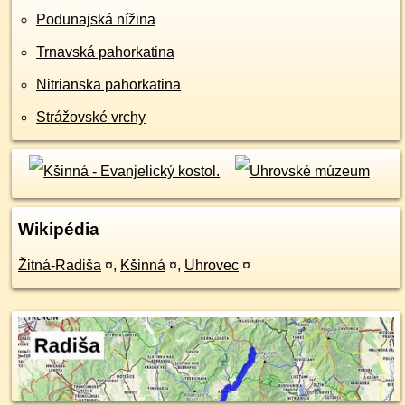
Podunajská nížina
Trnavská pahorkatina
Nitrianska pahorkatina
Strážovské vrchy
Wikipédia
Žitná-Radiša
¤
,
Kšinná
¤
,
Uhrovec
¤