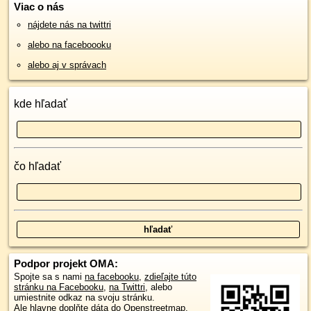
Viac o nás
nájdete nás na twittri
alebo na faceboooku
alebo aj v správach
kde hľadať
čo hľadať
Podpor projekt OMA:
Spojte sa s nami
na facebooku
,
zdieľajte túto
stránku na Facebooku
,
na Twittri
, alebo
umiestnite odkaz na svoju stránku.
Ale hlavne doplňte dáta do Openstreetmap,