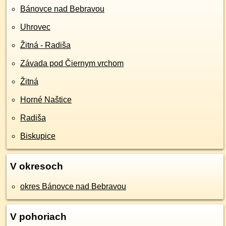
Bánovce nad Bebravou
Uhrovec
Žitná - Radiša
Závada pod Čiernym vrchom
Žitná
Horné Naštice
Radiša
Biskupice
V okresoch
okres Bánovce nad Bebravou
V pohoriach