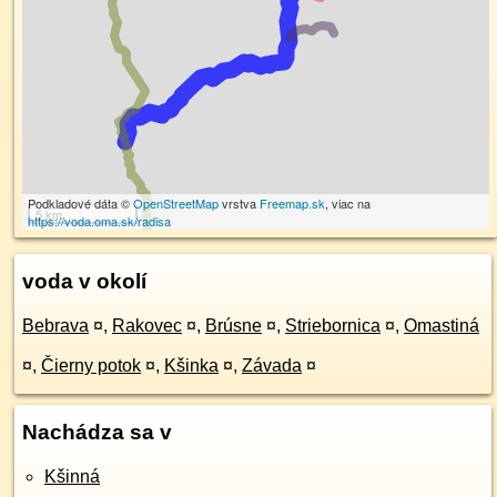
Podkladové dáta ©
OpenStreetMap
vrstva
Freemap.sk
, viac na
5 km
https://voda.oma.sk/radisa
voda v okolí
Bebrava
¤
,
Rakovec
¤
,
Brúsne
¤
,
Striebornica
¤
,
Omastiná
¤
,
Čierny potok
¤
,
Kšinka
¤
,
Závada
¤
Nachádza sa v
Kšinná