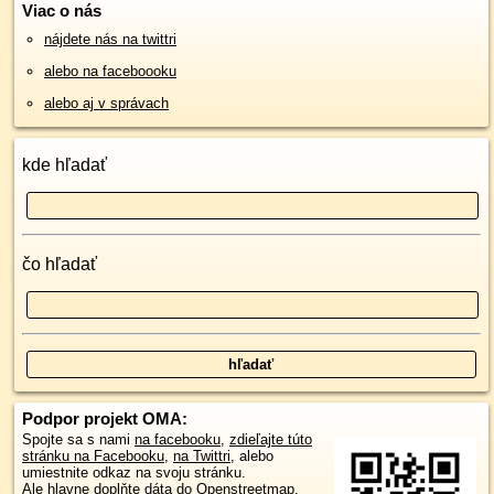
Viac o nás
nájdete nás na twittri
alebo na faceboooku
alebo aj v správach
kde hľadať
čo hľadať
Podpor projekt OMA:
Spojte sa s nami
na facebooku
,
zdieľajte túto
stránku na Facebooku
,
na Twittri
, alebo
umiestnite odkaz na svoju stránku.
Ale hlavne doplňte dáta do Openstreetmap,