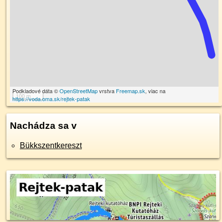
Podkladové dáta ©
OpenStreetMap
vrstva
Freemap.sk
, viac na
100 m
https://voda.oma.sk/rejtek-patak
Nachádza sa v
Bükkszentkereszt